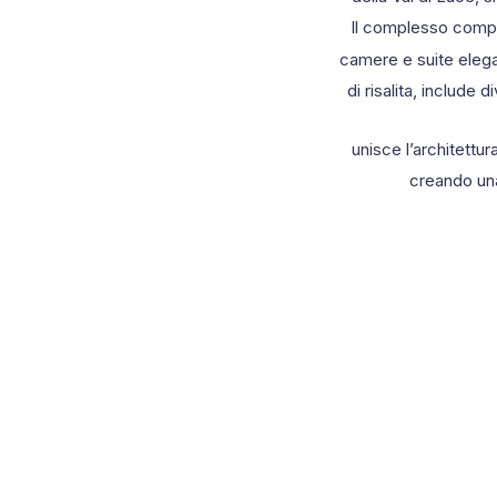
Il complesso compre
camere e suite elegan
di risalita, include
unisce l’architettur
creando una