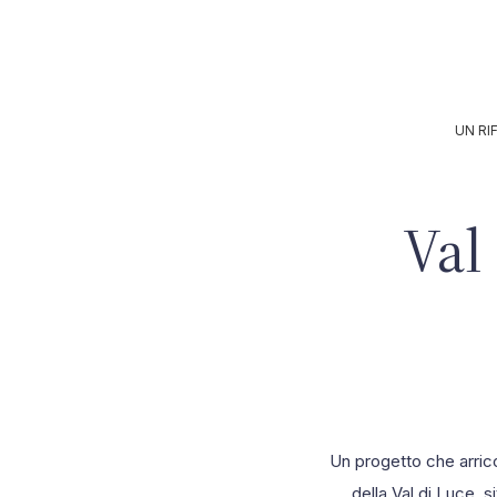
Contatti
UN RI
Val
Un progetto che arricc
della Val di Luce, 