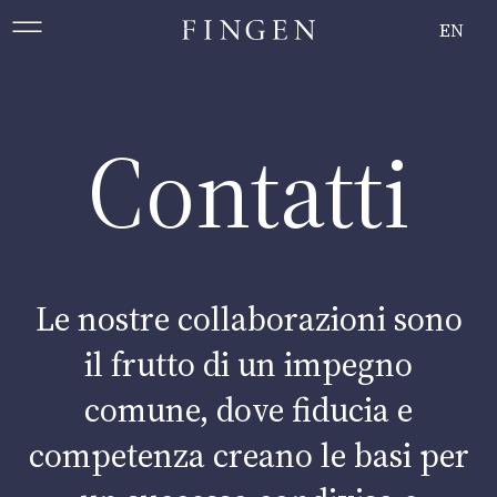
IL NOSTRO TEAM
EN
EN
Attività
AGRI-BUSINESS
Contatti
|
HOSPITALITY
|
L
Progetti
Le nostre collaborazioni sono
Il nostro impegno
il frutto di un impegno
comune, dove fiducia e
competenza creano le basi per