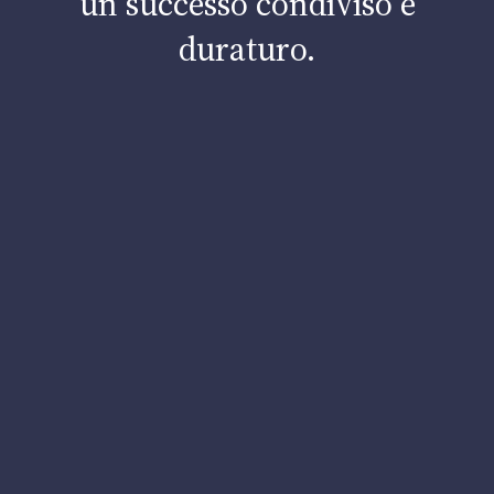
Contatti
un successo condiviso e
duraturo.