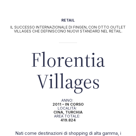
IL NOSTRO TEAM
EN
EN
RETAIL
Attività
IL SUCCESSO INTERNAZIONALE DI FINGEN, CON OTTO OUTLET
AGRI-BUSINESS
VILLAGES CHE DEFINISCONO NUOVI STANDARD NEL RETAIL.
|
HOSPITALITY
Florentia
|
L
Progetti
Villages
Il nostro impegno
ANNO:
2011 – IN CORSO
LOCALITÀ:
CINA, TURCHIA
AREA TOTALE:
419.824
Nati come destinazioni di shopping di alta gamma, i